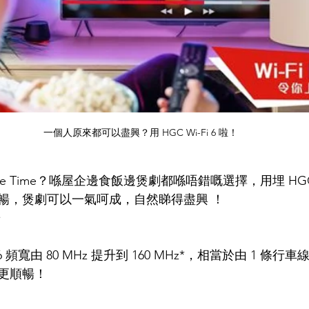
一個人原來都可以盡興？用 HGC Wi-Fi 6 啦！
 Time？喺屋企邊食飯邊煲劇都喺唔錯嘅選擇，用埋 HGC Wi
暢，煲劇可以一氣呵成，自然睇得盡興 ！
暢
Fi 6 頻寬由 80 MHz 提升到 160 MHz*，相當於由 1 條行
更順暢！