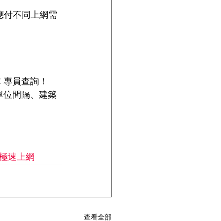
*，應付不同上網需
HGC 專員查詢！
、單位間隔、建築
#極速上網
查看全部