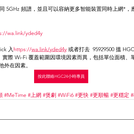
.4GHz 同 5GHz 頻譜，並且可以容納更多智能裝置同時上網
s://wa.link/yded4y
ck 入
https://
wa.link/yded4y
 或者打去  95929500 搵 
nk。實際 Wi-Fi 覆蓋範圍因環境因素而異，包括單位面積
他外在因素。
按此聯絡HGC24小時專員
頻
#MeTime
#上網
#煲劇
#WiFi6
#更快
#更順暢
#更穩定