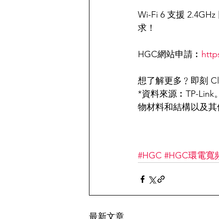
Wi-Fi 6 支援 2
求！
HGC網站申請︰
http
想了解更多﹖即刻 Cli
*資料來源︰TP-Li
物材料和結構以及其
#HGC
#HGC環電寬
最新文章