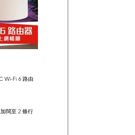
-Fi 6 路由
車線加闊至 2 條行