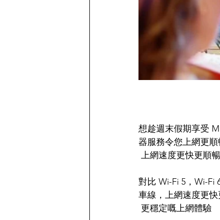
想趁週末假期享受 Me
器服務令您上網更順
 上網速度更快更順
對比 Wi-Fi 5，Wi-
車線，上網速度更快
 更穩定嘅上網體驗