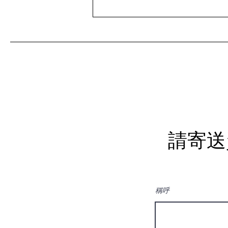
【⚡HGC極速網絡助您打機戰
無不勝！】
請寄送
稱呼