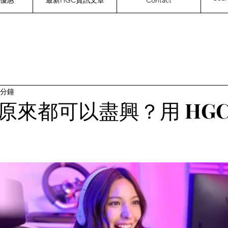
新優惠
最新HGC資訊文章
Contact
 分鐘
來都可以盡興？用 HGC W