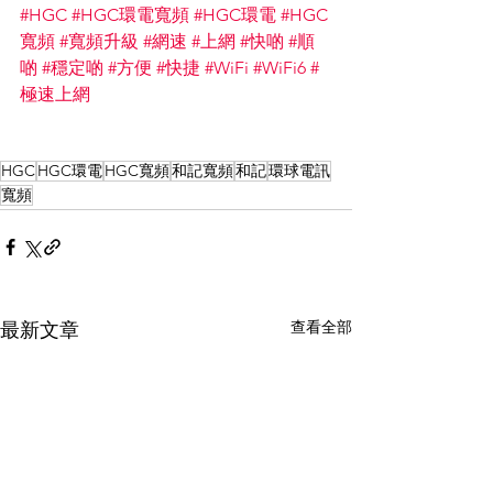
#HGC
#HGC環電寬頻
#HGC環電
#HGC
寬頻
#寬頻升級
#網速
#上網
#快啲
#順
啲
#穩定啲
#方便
#快捷
#WiFi
#WiFi6
#
極速上網
HGC
HGC環電
HGC寬頻
和記寬頻
和記
環球電訊
寬頻
查看全部
最新文章