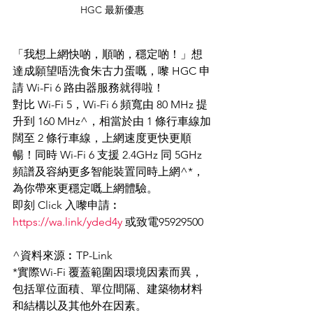
HGC 最新優惠
「我想上網快啲，順啲，穩定啲！」想
達成願望唔洗食朱古力蛋嘅，嚟 HGC 申
請 Wi-Fi 6 路由器服務就得啦！
對比 Wi-Fi 5，Wi-Fi 6 頻寬由 80 MHz 提
升到 160 MHz^，相當於由 1 條行車線加
闊至 2 條行車線，上網速度更快更順
暢！同時 Wi-Fi 6 支援 2.4GHz 同 5GHz 
頻譜及容納更多智能裝置同時上網^*，
為你帶來更穩定嘅上網體驗。
即刻 Click 入嚟申請︰
https://wa.link/yded4y
 或致電95929500
^資料來源︰TP-Link
*實際Wi-Fi 覆蓋範圍因環境因素而異，
包括單位面積、單位間隔、建築物材料
和結構以及其他外在因素。