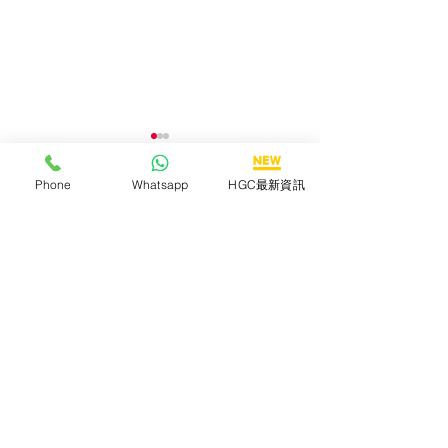
Phone
Whatsapp
HGC最新資訊
留言
撰寫留言......
【HGC次世代 Wi-Fi 7 vs
【2.5G X Wi-F
Wi-Fi 6 大比拼】
務組合現已登陸 
鬆體驗極速網絡